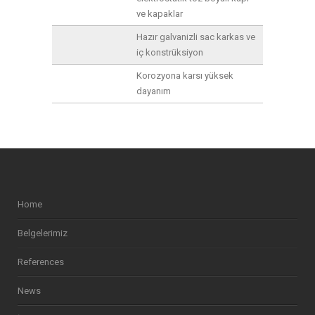
ve kapaklar
Hazır galvanizli sac karkas ve
iç konstrüksiyon
Korozyona karsı yüksek
dayanım
Home
Belgelerimiz
References
News