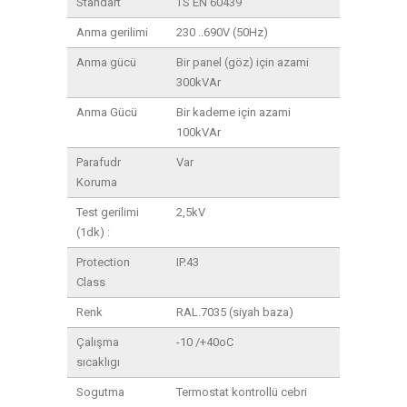
Standart
TS EN 60439
Anma gerilimi
230 ..690V (50Hz)
Anma gücü
Bir panel (göz) için azami
300kVAr
Anma Gücü
Bir kademe için azami
100kVAr
Parafudr
Var
Koruma
Test gerilimi
2,5kV
(1dk) :
Protection
IP.43
Class
Renk
RAL.7035 (siyah baza)
Çalışma
-10 /+40oC
sıcaklıgı
Sogutma
Termostat kontrollü cebri