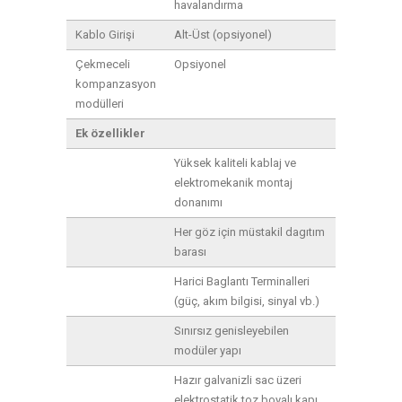
havalandırma
Kablo Girişi
Alt-Üst (opsiyonel)
Çekmeceli
Opsiyonel
kompanzasyon
modülleri
Ek özellikler
Yüksek kaliteli kablaj ve
elektromekanik montaj
donanımı
Her göz için müstakil dagıtım
barası
Harici Baglantı Terminalleri
(güç, akım bilgisi, sinyal vb.)
Sınırsız genisleyebilen
modüler yapı
Hazır galvanizli sac üzeri
elektrostatik toz boyalı kapı